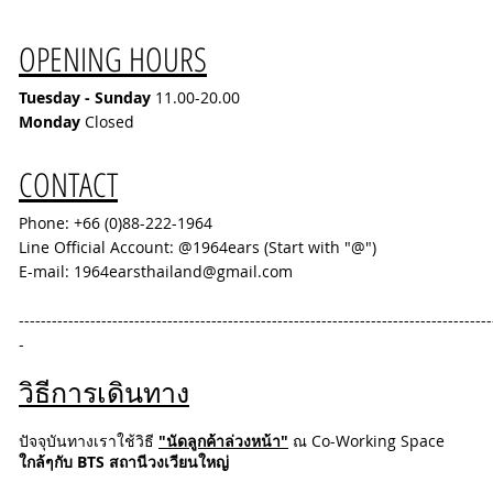
OPENING HOURS
Tuesday - Sunday
11.00-20.00
​Monday
Closed
CONTACT
Phone: +66 (0)88-222-1964
Line Official Account: @1964ears (Start with "@")
E-mail:
1964earsthailand@gmail.com
--------------------------------------------------------------------------------------
-
วิธีการเดินทาง
ปัจจุบันทางเราใช้วิธี
"นัดลูกค้าล่วงหน้า"
ณ Co-Working Space
ใกล้ๆกับ BTS สถานีวงเวียนใหญ่